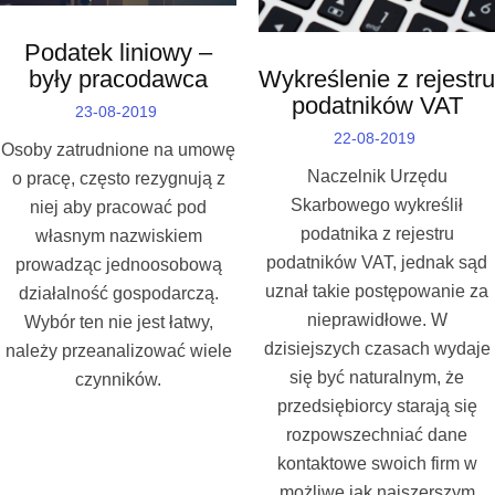
Podatek liniowy –
były pracodawca
Wykreślenie z rejestru
podatników VAT
23-08-2019
22-08-2019
Osoby zatrudnione na umowę
Naczelnik Urzędu
o pracę, często rezygnują z
Skarbowego wykreślił
niej aby pracować pod
podatnika z rejestru
własnym nazwiskiem
podatników VAT, jednak sąd
prowadząc jednoosobową
uznał takie postępowanie za
działalność gospodarczą.
nieprawidłowe. W
Wybór ten nie jest łatwy,
dzisiejszych czasach wydaje
należy przeanalizować wiele
się być naturalnym, że
czynników.
przedsiębiorcy starają się
rozpowszechniać dane
kontaktowe swoich firm w
możliwe jak najszerszym