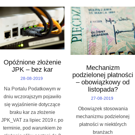
Opóźnione złożenie
Mechanizm
JPK – bez kar
podzielonej płatności
28-08-2019
– obowiązkowy od
listopada?
Na Portalu Podatkowym w
dniu wczorajszym pojawiło
27-08-2019
się wyjaśnienie dotyczące
Obowiązek stosowania
braku kar za złożenie
mechanizmu podzielonej
JPK_VAT za lipiec 2019 r. po
płatności w niektórych
terminie, pod warunkiem że
branżach