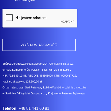
.
Spółka Doradztwa Podatkowego MDR Consulting Sp. z o.o.
ul. Aleja Kompozytorów Polskich 5 lok. U5, 20-848 Lublin,
NIP: 712-331-19-88, REGON: 364305000, KRS: 0000617729,
Kapitał zakładowy: 125.600,00 zł
Organ rejestrowy: Sąd Rejonowy Lublin-Wschód w Lublinie z siedzibą
w Świdniku, VI Wydział Gospodarczy Krajowego Rejestru Sądowego
Telefon:
+48 81 441 00 81