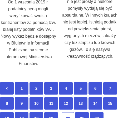
nie jest prosty a niektóre
Od 1 września 2019 r.
pomysły wydają się być
podatnicy będą mogli
absurdalne. W innych krajach
weryfikować swoich
nie jest lepiej. Istnieją podatki
kontrahentów za pomocą tzw.
od powiększenia piersi,
białej listy podatników VAT.
wygranych meczów, tatuaży
Nowy wykaz będzie dostępny
czy też striptizu lub krowich
w Biuletynie Informacji
gazów. To się nazywa
Publicznej na stronie
kreatywność rządzących.
internetowej Ministerstwa
Finansów.
1
2
3
4
5
6
7
8
9
10
11
12
13
14
15