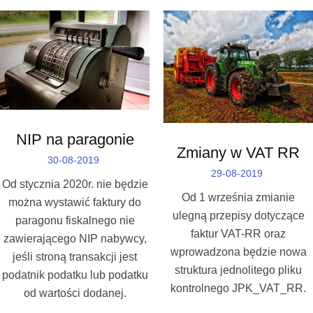
NIP na paragonie
Zmiany w VAT RR
30-08-2019
29-08-2019
Od stycznia 2020r. nie będzie
Od 1 września zmianie
można wystawić faktury do
ulegną przepisy dotyczące
paragonu fiskalnego nie
faktur VAT-RR oraz
zawierającego NIP nabywcy,
wprowadzona będzie nowa
jeśli stroną transakcji jest
struktura jednolitego pliku
podatnik podatku lub podatku
kontrolnego JPK_VAT_RR.
od wartości dodanej.