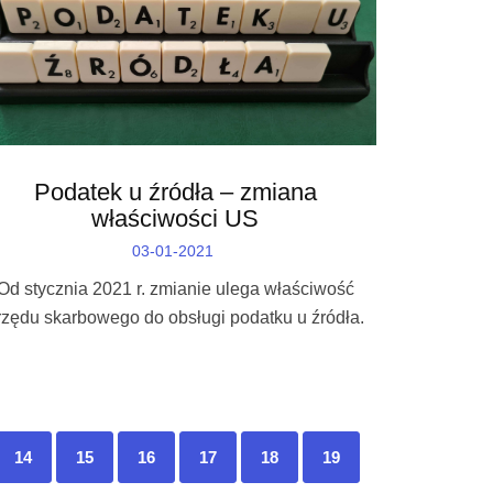
Podatek u źródła – zmiana
właściwości US
03-01-2021
Od stycznia 2021 r. zmianie ulega właściwość
rzędu skarbowego do obsługi podatku u źródła.
14
15
16
17
18
19