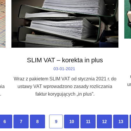
SLIM VAT – korekta in plus
03-01-2021
Wraz z pakietem SLIM VAT od stycznia 2021 r. do
u
nia
ustawy VAT wprowadzono zasady rozliczania
.
faktur korygujących „in plus”.
6
7
8
9
10
11
12
13