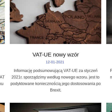
VAT-UE nowy wzór
12-01-2021
Informację podsumowującą VAT-UE za styczeń
VAT
2021r. sporządzimy według nowego wzoru. jest to
n
ku
podyktowane koniecznością jego dostosowania po
Brexit.