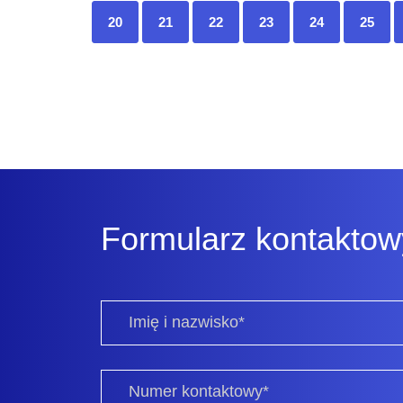
20
21
22
23
24
25
Formularz kontaktow