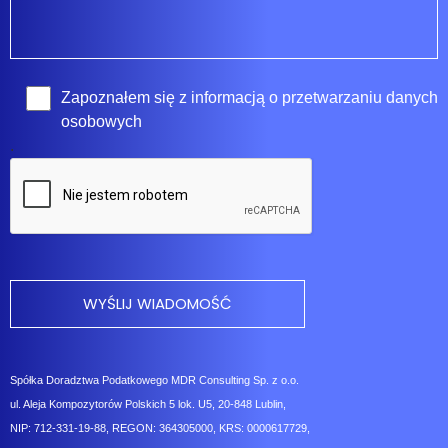
Zapoznałem się z
informacją o przetwarzaniu danych
osobowych
.
Spółka Doradztwa Podatkowego MDR Consulting Sp. z o.o.
ul. Aleja Kompozytorów Polskich 5 lok. U5, 20-848 Lublin,
NIP: 712-331-19-88, REGON: 364305000, KRS: 0000617729,