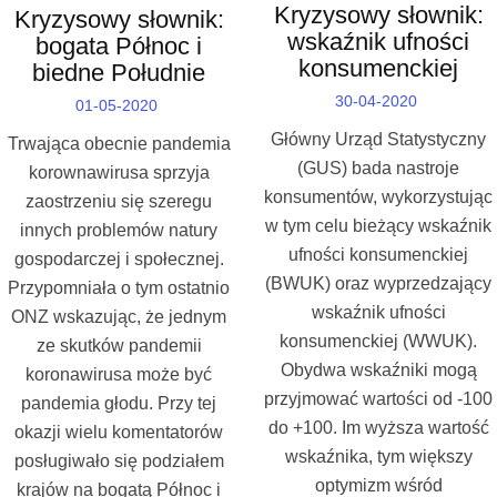
Kryzysowy słownik:
Kryzysowy słownik:
wskaźnik ufności
bogata Północ i
konsumenckiej
biedne Południe
30-04-2020
01-05-2020
Główny Urząd Statystyczny
Trwająca obecnie pandemia
(GUS) bada nastroje
korownawirusa sprzyja
konsumentów, wykorzystując
zaostrzeniu się szeregu
w tym celu bieżący wskaźnik
innych problemów natury
ufności konsumenckiej
gospodarczej i społecznej.
(BWUK) oraz wyprzedzający
Przypomniała o tym ostatnio
wskaźnik ufności
ONZ wskazując, że jednym
konsumenckiej (WWUK).
ze skutków pandemii
Obydwa wskaźniki mogą
koronawirusa może być
przyjmować wartości od -100
pandemia głodu. Przy tej
do +100. Im wyższa wartość
okazji wielu komentatorów
wskaźnika, tym większy
posługiwało się podziałem
optymizm wśród
krajów na bogatą Północ i