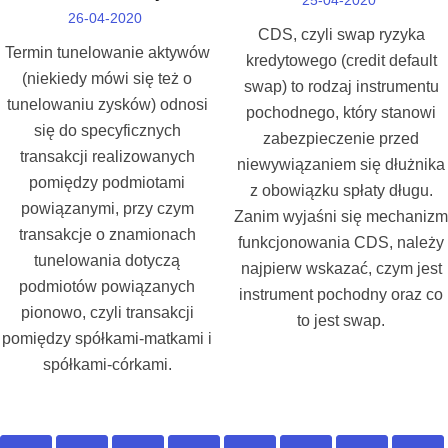
25-04-2020
26-04-2020
CDS, czyli swap ryzyka
Termin tunelowanie aktywów
kredytowego (credit default
(niekiedy mówi się też o
swap) to rodzaj instrumentu
tunelowaniu zysków) odnosi
pochodnego, który stanowi
się do specyficznych
zabezpieczenie przed
transakcji realizowanych
niewywiązaniem się dłużnika
pomiędzy podmiotami
z obowiązku spłaty długu.
powiązanymi, przy czym
Zanim wyjaśni się mechanizm
transakcje o znamionach
funkcjonowania CDS, należy
tunelowania dotyczą
najpierw wskazać, czym jest
podmiotów powiązanych
instrument pochodny oraz co
pionowo, czyli transakcji
to jest swap.
pomiędzy spółkami-matkami i
spółkami-córkami.