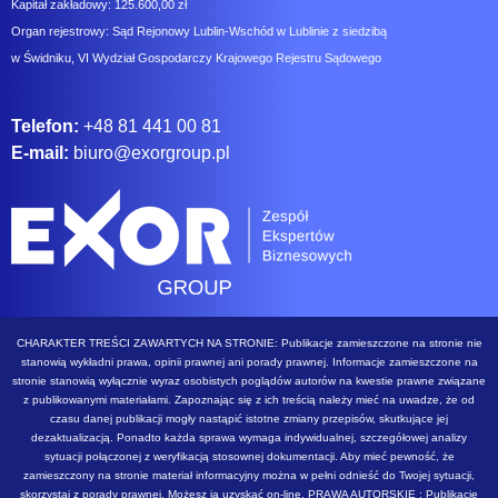
Kapitał zakładowy: 125.600,00 zł
Organ rejestrowy: Sąd Rejonowy Lublin-Wschód w Lublinie z siedzibą
w Świdniku, VI Wydział Gospodarczy Krajowego Rejestru Sądowego
Telefon:
+48 81 441 00 81
E-mail:
biuro@exorgroup.pl
CHARAKTER TREŚCI ZAWARTYCH NA STRONIE: Publikacje zamieszczone na stronie nie
stanowią wykładni prawa, opinii prawnej ani porady prawnej. Informacje zamieszczone na
stronie stanowią wyłącznie wyraz osobistych poglądów autorów na kwestie prawne związane
z publikowanymi materiałami. Zapoznając się z ich treścią należy mieć na uwadze, że od
czasu danej publikacji mogły nastąpić istotne zmiany przepisów, skutkujące jej
dezaktualizacją. Ponadto każda sprawa wymaga indywidualnej, szczegółowej analizy
sytuacji połączonej z weryfikacją stosownej dokumentacji. Aby mieć pewność, że
zamieszczony na stronie materiał informacyjny można w pełni odnieść do Twojej sytuacji,
skorzystaj z porady prawnej. Możesz ją uzyskać on-line. PRAWA AUTORSKIE : Publikacje