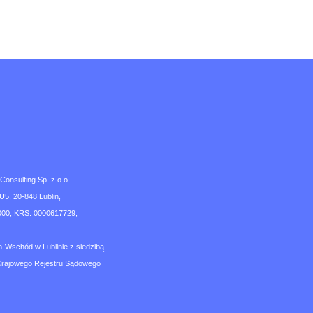
nsulting Sp. z o.o.
U5, 20-848 Lublin,
00, KRS: 0000617729,
n-Wschód w Lublinie z siedzibą
Krajowego Rejestru Sądowego