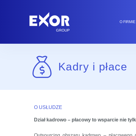
O FIRMIE
Kadry i płace
O USŁUDZE
Dział kadrowo – płacowy to wsparcie nie tylk
Outsourcing obszaru kadrowo – płacowego da