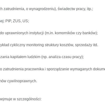
 zatrudnienia, o wynagrodzeniu), świadectw pracy, itp.;
ej: PIP, ZUS, US;
do uprawnionych instytucji (m.in. komorników czy banków);
zykład cykliczny monitoring struktury kosztów, sprzedaży itd.
zania kapitałem ludzkim (np. analiza czasu pracy);
do zatrudnienia pracownika i sporządzanie wymaganych dokum
mów cywilnoprawnych.
bejmuje w szczególności: