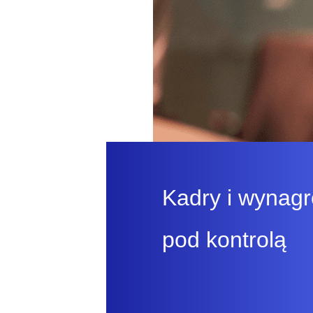
Kadry i wynag
pod kontrolą