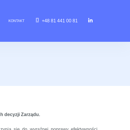
+48 81 441 00 81
KONTAKT
ch decyzji Zarządu.
zynia się do wyraźnej poprawy efektywności