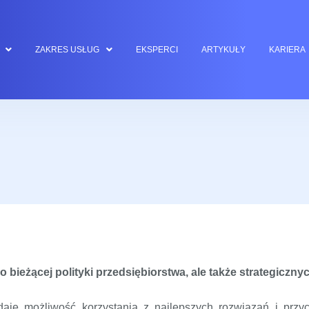
ZAKRES USŁUG
EKSPERCI
ARTYKUŁY
KARIERA
o bieżącej polityki przedsiębiorstwa, ale także strategiczny
je możliwość korzystania z najlepszych rozwiązań i przyc