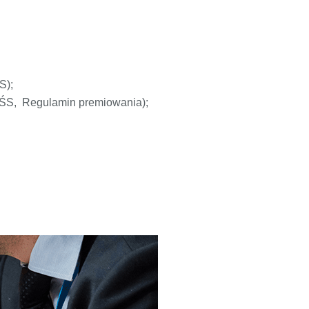
S);
FŚS, Regulamin premiowania);