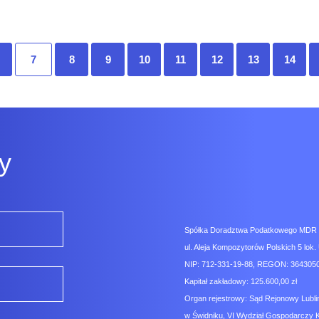
7
8
9
10
11
12
13
14
y
Spółka Doradztwa Podatkowego MDR Co
ul. Aleja Kompozytorów Polskich 5 lok. 
NIP: 712-331-19-88, REGON: 3643050
Kapitał zakładowy: 125.600,00 zł
Organ rejestrowy: Sąd Rejonowy Lubli
w Świdniku, VI Wydział Gospodarczy 