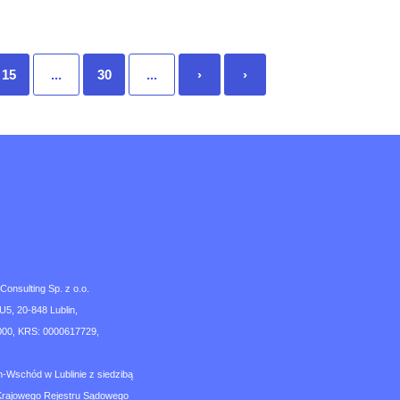
15
...
30
...
›
›
nsulting Sp. z o.o.
U5, 20-848 Lublin,
00, KRS: 0000617729,
n-Wschód w Lublinie z siedzibą
Krajowego Rejestru Sądowego