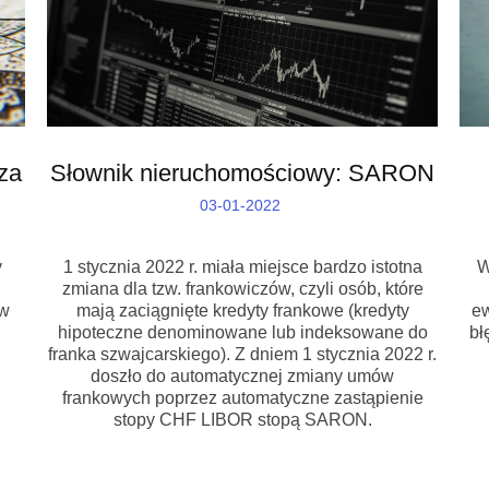
za
Słownik nieruchomościowy: SARON
03-01-2022
y
1 stycznia 2022 r. miała miejsce bardzo istotna
W
zmiana dla tzw. frankowiczów, czyli osób, które
ów
mają zaciągnięte kredyty frankowe (kredyty
ew
hipoteczne denominowane lub indeksowane do
bł
franka szwajcarskiego). Z dniem 1 stycznia 2022 r.
doszło do automatycznej zmiany umów
frankowych poprzez automatyczne zastąpienie
stopy CHF LIBOR stopą SARON.