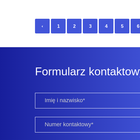
‹
1
2
3
4
5
6
Formularz kontaktow