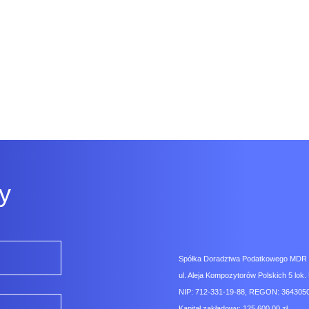
y
Spółka Doradztwa Podatkowego MDR Co
ul. Aleja Kompozytorów Polskich 5 lok. 
NIP: 712-331-19-88, REGON: 3643050
Kapitał zakładowy: 125.600,00 zł