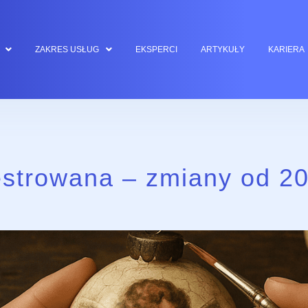
ZAKRES USŁUG
EKSPERCI
ARTYKUŁY
KARIERA
jestrowana – zmiany od 2