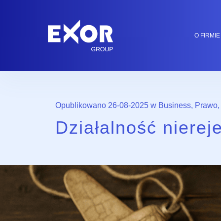
O FIRMIE
Opublikowano 26-08-2025 w
Business
,
Prawo
,
Działalność niere