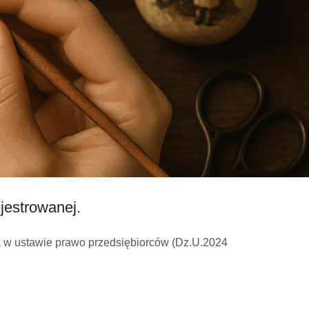
jestrowanej.
ona w ustawie prawo przedsiębiorców (Dz.U.2024