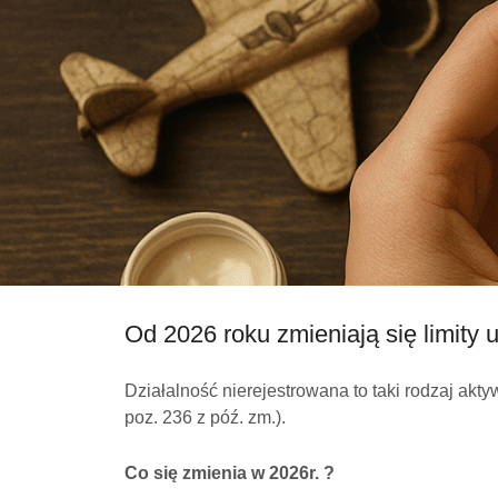
Od 2026 roku zmieniają się limity 
Działalność nierejestrowana to taki rodzaj ak
poz. 236 z póź. zm.).
Co się zmienia w 2026r. ?