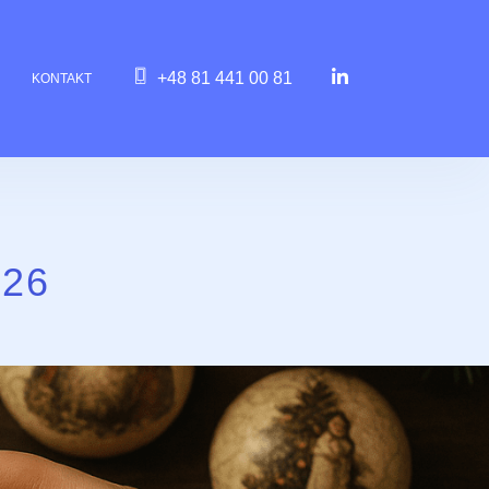
+48 81 441 00 81
KONTAKT
026