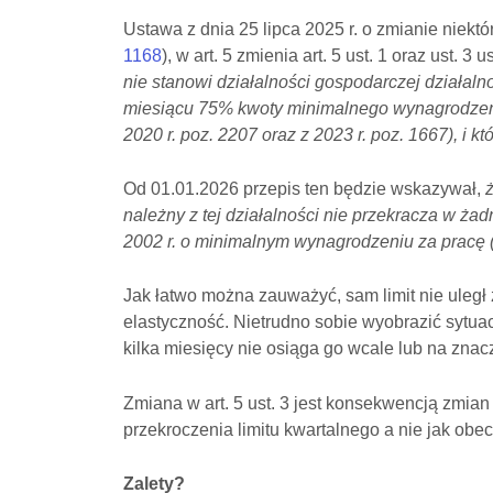
Ustawa z dnia 25 lipca 2025 r. o zmianie niekt
1168
), w art. 5 zmienia art. 5 ust. 1 oraz ust. 
nie stanowi działalności gospodarczej działaln
miesiącu 75% kwoty minimalnego wynagrodzenia
2020 r. poz. 2207 oraz z 2023 r. poz. 1667), i 
Od 01.01.2026 przepis ten będzie wskazywał,
należny z tej działalności nie przekracza w 
2002 r. o minimalnym wynagrodzeniu za pracę (D
Jak łatwo można zauważyć, sam limit nie uległ
elastyczność. Nietrudno sobie wyobrazić sytua
kilka miesięcy nie osiąga go wcale lub na zna
Zmiana w art. 5 ust. 3 jest konsekwencją zmian
przekroczenia limitu kwartalnego a nie jak obec
Zalety?