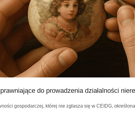
uprawniające do prowadzenia działalności niere
tywności gospodarczej, której nie zgłasza się w CEIDG, określ