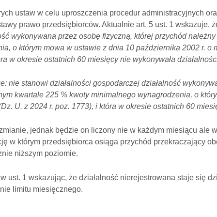
órych ustaw w celu uproszczenia procedur administracyjnych ora
3 ustawy prawo przedsiębiorców. Aktualnie art. 5 ust. 1 wskazuje, ż
ość wykonywana przez osobę fizyczną, której przychód należny 
, o którym mowa w ustawie z dnia 10 października 2002 r. o 
która w okresie ostatnich 60 miesięcy nie wykonywała działalnoś
że:
nie stanowi działalności gospodarczej działalność wykonywa
żadnym kwartale 225 % kwoty minimalnego wynagrodzenia, o któ
z. U. z 2024 r. poz. 1773), i która w okresie ostatnich 60 mie
 zmianie, jednak będzie on liczony nie w każdym miesiącu ale 
cję w którym przedsiębiorca osiąga przychód przekraczający obe
cznie niższym poziomie.
 w ust. 1 wskazując, że działalność nierejestrowana staje się 
nie limitu miesięcznego.