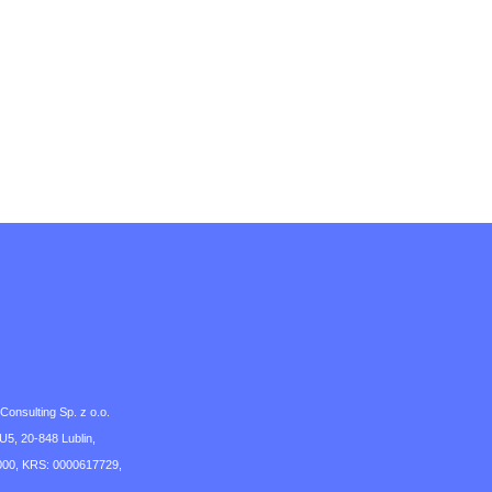
nsulting Sp. z o.o.
U5, 20-848 Lublin,
00, KRS: 0000617729,