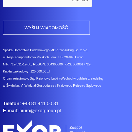
Spółka Doradztwa Podatkowego MDR Consulting Sp. z o.o.
ul. Aleja Kompozytorów Polskich 5 lok. U5, 20-848 Lublin,
NIP: 712-331-19-88, REGON: 364305000, KRS: 0000617729,
Kapitał zakładowy: 125.600,00 zł
Organ rejestrowy: Sąd Rejonowy Lublin-Wschód w Lublinie z siedzibą
w Świdniku, VI Wydział Gospodarczy Krajowego Rejestru Sądowego
Telefon:
+48 81 441 00 81
E-mail:
biuro@exorgroup.pl