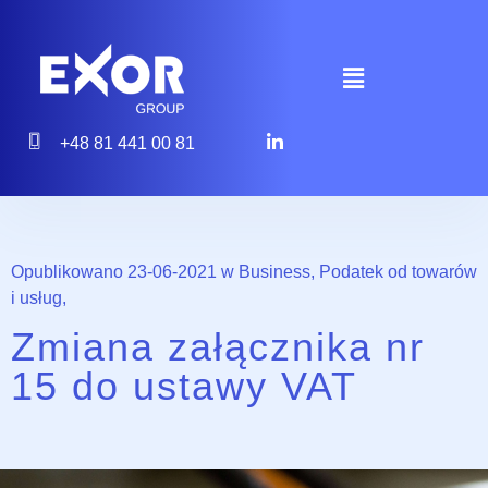
+48 81 441 00 81
Opublikowano 23-06-2021 w
Business
,
Podatek od towarów
i usług
,
Zmiana załącznika nr
15 do ustawy VAT