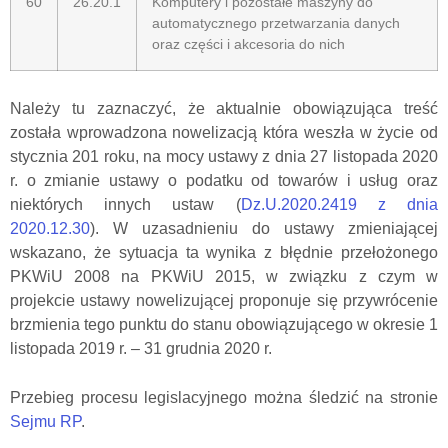
60
26.20.1
Komputery i pozostałe maszyny do
automatycznego
przetwarzania
danych
oraz części i akcesoria do nich
Należy tu zaznaczyć, że aktualnie obowiązująca treść
została wprowadzona nowelizacją która weszła w życie od
stycznia 201 roku, na mocy ustawy z dnia 27 listopada 2020
r. o zmianie ustawy o podatku od towarów i usług oraz
niektórych innych ustaw (
Dz.U.2020.2419
z dnia
2020.12.30
). W uzasadnieniu do ustawy zmieniającej
wskazano, że sytuacja ta wynika z błędnie przełożonego
PKWiU 2008 na PKWiU 2015, w związku z czym w
projekcie ustawy nowelizującej proponuje się przywrócenie
brzmienia tego punktu do stanu obowiązującego w okresie 1
listopada 2019 r. – 31 grudnia 2020 r.
Przebieg procesu legislacyjnego można śledzić na stronie
Sejmu RP
.