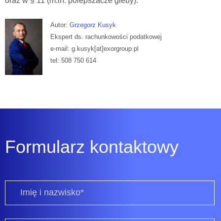
oraz w § 11 (m.in. polepszacze gleby).
Autor:
Grzegorz Kusyk
Ekspert ds. rachunkowości podatkowej
e-mail: g.kusyk[at]exorgroup.pl
tel: 508 750 614
Formularz kontaktowy