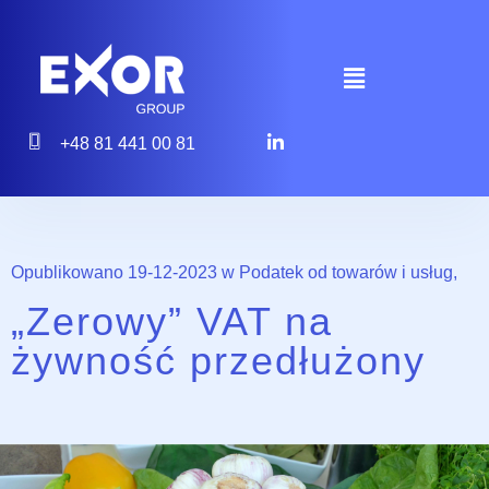
+48 81 441 00 81
Opublikowano 19-12-2023 w
Podatek od towarów i usług
,
„Zerowy” VAT na
żywność przedłużony