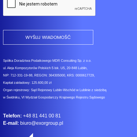
Spółka Doradztwa Podatkowego MDR Consulting Sp. z o.o.
ul. Aleja Kompozytorów Polskich 5 lok. U5, 20-848 Lublin,
NIP: 712-331-19-88, REGON: 364305000, KRS: 0000617729,
Kapitał zakładowy: 125.600,00 zł
Organ rejestrowy: Sąd Rejonowy Lublin-Wschód w Lublinie z siedzibą
w Świdniku, VI Wydział Gospodarczy Krajowego Rejestru Sądowego
Telefon:
+48 81 441 00 81
E-mail:
biuro@exorgroup.pl