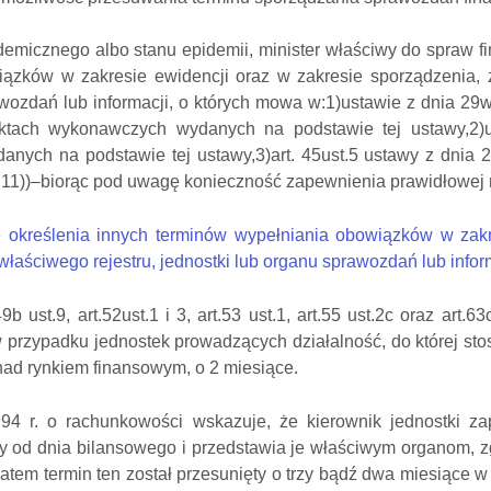
emicznego albo stanu epidemii, minister właściwy do spraw f
iązków w zakresie ewidencji oraz w zakresie sporządzenia, z
awozdań lub informacji, o których mowa w:1)ustawie z dnia 29
ktach wykonawczych wydanych na podstawie tej ustawy,2)us
nych na podstawie tej ustawy,3)art. 45ust.5 ustawy z dnia
m.11))–biorąc pod uwagę konieczność zapewnienia prawidłowej r
 określenia innych terminów wypełniania obowiązków w zakre
właściwego rejestru, jednostki lub organu sprawozdań lub infor
 ust.9, art.52ust.1 i 3, art.53 ust.1, art.55 ust.2c oraz art.
 przypadku jednostek prowadzących działalność, do której stos
 nad rynkiem finansowym, o 2 miesiące.
994 r. o rachunkowości wskazuje, że kierownik jednostki 
cy od dnia bilansowego i przedstawia je właściwym organom, 
atem termin ten został przesunięty o trzy bądź dwa miesiące 