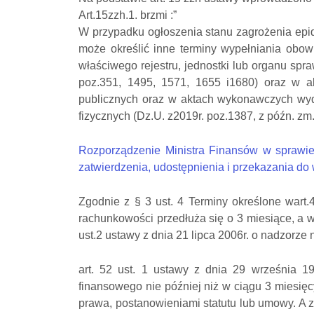
Art.
15zzh
.1. brzmi :”
W przypadku ogłoszenia stanu zagrożenia epid
może określić inne terminy wypełniania obow
właściwego rejestru, jednostki lub organu spr
poz.351, 1495, 1571, 1655 i1680) oraz w a
publicznych oraz w aktach wykonawczych wyda
fizycznych (Dz.U. z2019r. poz.1387, z późn. z
Rozporządzenie Ministra Finansów w sprawie
zatwierdzenia, udostępnienia i przekazania do 
Zgodnie z § 3 ust. 4 Terminy określone wart.49b
rachunkowości przedłuża się o 3 miesiące, a w
ust.2 ustawy z dnia 21 lipca 2006r. o nadzorze
art. 52 ust. 1 ustawy z dnia 29 września 1
finansowego nie później niż w ciągu 3 miesię
prawa, postanowieniami statutu lub umowy. A z