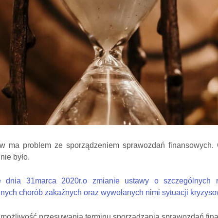
tów ma problem ze sporządzeniem sprawozdań finansowych. 
nie było.
ę dnia 31marca 2020r.o zmianie ustawy o szczególnych r
nych chorób zakaźnych oraz wywołanych nimi sytuacji kryzyso
 możliwość przesuwania terminu sporządzania sprawozdań fin