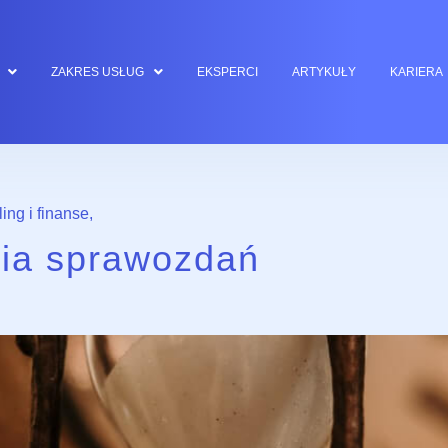
ZAKRES USŁUG
EKSPERCI
ARTYKUŁY
KARIERA
ling i finanse
,
nia sprawozdań