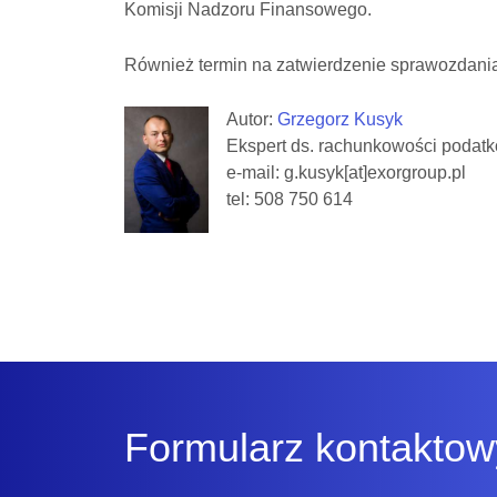
Komisji Nadzoru Finansowego.
Również termin na zatwierdzenie sprawozdania 
Autor:
Grzegorz Kusyk
Ekspert ds. rachunkowości podat
e-mail: g.kusyk[at]exorgroup.pl
tel: 508 750 614
Formularz kontaktow