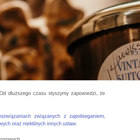
Od dłuższego czasu słyszymy zapowiedzi, że
ozwiązaniach związanych z zapobieganiem,
wych oraz niektórych innych ustaw
.
ansowych.