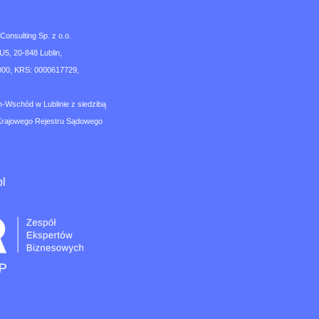
nsulting Sp. z o.o.
U5, 20-848 Lublin,
00, KRS: 0000617729,
n-Wschód w Lublinie z siedzibą
Krajowego Rejestru Sądowego
pl