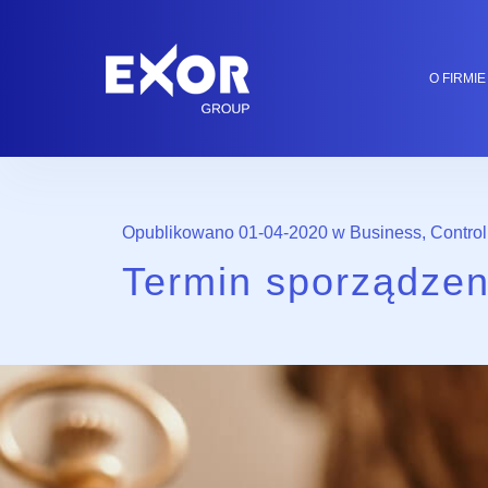
O FIRMIE
Opublikowano 01-04-2020 w
Business
,
Control
Termin sporządze