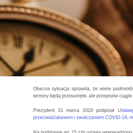
Obecna sytuacja sprawiła, że wiele podmio
terminy będą przesunięte, ale przepisów ciągle 
Prezydent 31 marca 2020 podpisał U
staw
przeciwdziałaniem i zwalczaniem COVID-19, in
Na podstawie art. 15 zzh ustawy wprowadzono