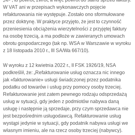
W VAT ani w przepisach wykonawczych pojęcie
refakturowania nie występuje. Zostało ono sformułowane
przez doktrynę. W praktyce przyjęto, że jest to czynność
przeniesienia obciążenia wierzytelności z przyjętej faktury
na osobę trzecią, a ma podłoże w zawieranych umowach
obrotu gospodarczego (tak np. WSA w Warszawie w wyroku
z 18 listopada 2010 r., III SA/Wa 667/10).
W wyroku z 12 kwietnia 2022 r., II FSK 1926/19, NSA
podkreślił, że: „Refakturowanie usług oznacza nic innego
jak «fakturowanie» usługi świadczonej przez podatnika
podatku od towarów i usług przy pomocy osoby trzeciej.
Refakturowanie jest zatem pewnego rodzaju odsprzedażą
usług w sytuacji, gdy jeden z podmiotów nabywa daną
usługę i następnie ją sprzedaje, przy czym sprzedawca nie
jest bezpośrednim usługodawcą. Refakturowanie usług
wystąpi jedynie w sytuacji, gdy podatnik nabywa usługi we
własnym imieniu, ale na rzecz osoby trzeciej (nabywcy).