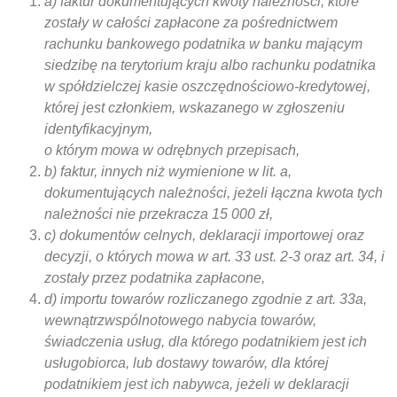
a) faktur dokumentujących kwoty należności, które
zostały w całości zapłacone za pośrednictwem
rachunku bankowego podatnika w banku mającym
siedzibę na terytorium kraju albo rachunku podatnika
w spółdzielczej kasie oszczędnościowo-kredytowej,
której jest członkiem, wskazanego w zgłoszeniu
identyfikacyjnym,
o którym mowa w odrębnych przepisach,
b) faktur, innych niż wymienione w lit. a,
dokumentujących należności, jeżeli łączna kwota tych
należności nie przekracza 15 000 zł,
c) dokumentów celnych, deklaracji importowej oraz
decyzji, o których mowa w art. 33 ust. 2-3 oraz art. 34, i
zostały przez podatnika zapłacone,
d) importu towarów rozliczanego zgodnie z art. 33a,
wewnątrzwspólnotowego nabycia towarów,
świadczenia usług, dla którego podatnikiem jest ich
usługobiorca, lub dostawy towarów, dla której
podatnikiem jest ich nabywca, jeżeli w deklaracji