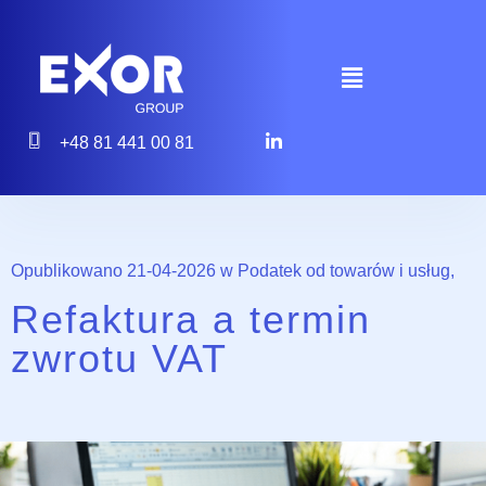
+48 81 441 00 81
Opublikowano 21-04-2026 w
Podatek od towarów i usług
,
Refaktura a termin
zwrotu VAT