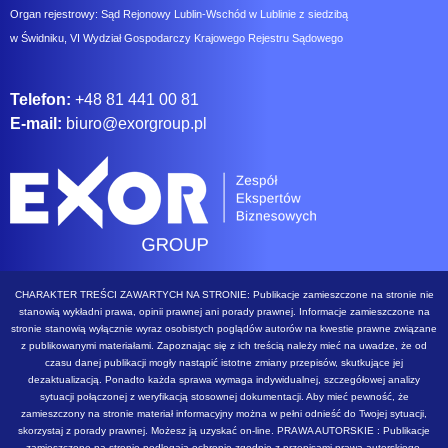
Organ rejestrowy: Sąd Rejonowy Lublin-Wschód w Lublinie z siedzibą
w Świdniku, VI Wydział Gospodarczy Krajowego Rejestru Sądowego
Telefon:
+48 81 441 00 81
E-mail:
biuro@exorgroup.pl
CHARAKTER TREŚCI ZAWARTYCH NA STRONIE: Publikacje zamieszczone na stronie nie
stanowią wykładni prawa, opinii prawnej ani porady prawnej. Informacje zamieszczone na
stronie stanowią wyłącznie wyraz osobistych poglądów autorów na kwestie prawne związane
z publikowanymi materiałami. Zapoznając się z ich treścią należy mieć na uwadze, że od
czasu danej publikacji mogły nastąpić istotne zmiany przepisów, skutkujące jej
dezaktualizacją. Ponadto każda sprawa wymaga indywidualnej, szczegółowej analizy
sytuacji połączonej z weryfikacją stosownej dokumentacji. Aby mieć pewność, że
zamieszczony na stronie materiał informacyjny można w pełni odnieść do Twojej sytuacji,
skorzystaj z porady prawnej. Możesz ją uzyskać on-line. PRAWA AUTORSKIE : Publikacje
zamieszczone na stronie podlegają ochronie zgodnie z przepisami prawa autorskiego.