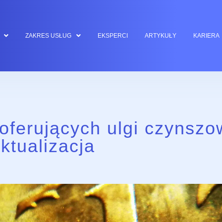
ZAKRES USŁUG
EKSPERCI
ARTYKUŁY
KARIERA
oferujących ulgi czynszo
ktualizacja