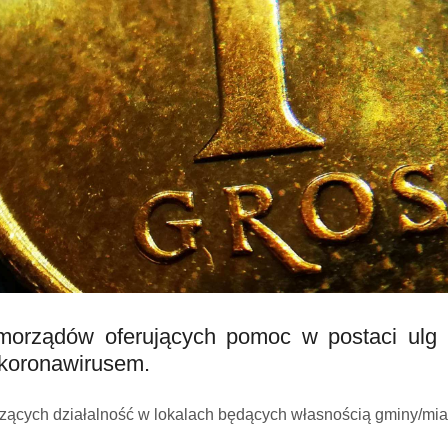
amorządów oferujących pomoc w postaci ulg
koronawirusem.
cych działalność w lokalach będących własnością gminy/miasta