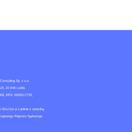
nsulting Sp. z o.o.
U5, 20-848 Lublin,
00, KRS: 0000617729,
n-Wschód w Lublinie z siedzibą
Krajowego Rejestru Sądowego