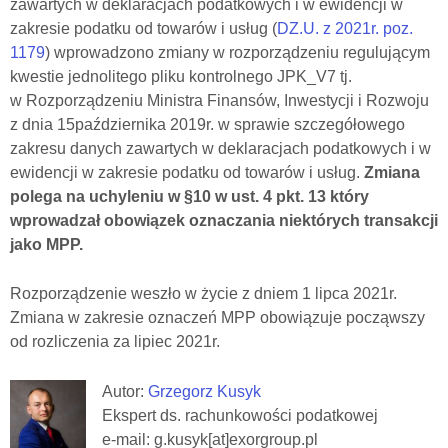
zawartych w deklaracjach podatkowych i w ewidencji w
zakresie podatku od towarów i usług (
DZ.U. z 2021r. poz.
1179
) wprowadzono zmiany w rozporządzeniu regulującym
kwestie jednolitego pliku kontrolnego JPK_V7 tj.
w
R
ozporządzeniu Ministra Finansów, Inwestycji i
Rozwoju
z
dnia 15
października 2019
r. w
sprawie szczeg
ó
łowego
zakresu danych zawartych w
deklaracjach podatkowych i
w
ewidencji w
zakresie podatku od towarów i
usług.
Zmiana
polega na uchyleniu w
§10 w ust. 4 pkt. 13 który
wprowadzał obowiązek oznaczania niektórych transakcji
jako MPP.
Rozporządzenie weszło w życie z dniem 1 lipca 2021r.
Zmiana w zakresie oznaczeń MPP obowiązuje począwszy
od rozliczenia za lipiec 2021r.
Autor:
Grzegorz Kusyk
Ekspert ds. rachunkowości podatkowej
e-mail: g.kusyk[at]exorgroup.pl