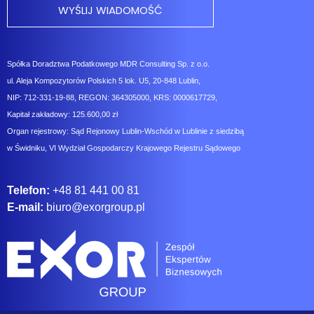
Spółka Doradztwa Podatkowego MDR Consulting Sp. z o.o.
ul. Aleja Kompozytorów Polskich 5 lok. U5, 20-848 Lublin,
NIP: 712-331-19-88, REGON: 364305000, KRS: 0000617729,
Kapitał zakładowy: 125.600,00 zł
Organ rejestrowy: Sąd Rejonowy Lublin-Wschód w Lublinie z siedzibą
w Świdniku, VI Wydział Gospodarczy Krajowego Rejestru Sądowego
Telefon:
+48 81 441 00 81
E-mail:
biuro@exorgroup.pl