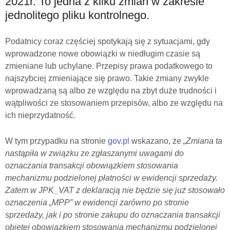
2021r. To jedna z kliku zmian w zakresie
jednolitego pliku kontrolnego.
Podatnicy coraz częściej spotykają się z sytuacjami, gdy
wprowadzone nowe obowiązki w niedługim czasie są
zmieniane lub uchylane. Przepisy prawa podatkowego to
najszybciej zmieniające się prawo. Takie zmiany zwykle
wprowadzaną są albo ze względu na zbyt duże trudności i
wątpliwości ze stosowaniem przepisów, albo ze względu na
ich nieprzydatność.
W tym przypadku na stronie
gov.pl
wskazano, że
„Zmiana ta
nastąpiła w związku ze zgłaszanymi uwagami do
oznaczania transakcji obowiązkiem stosowania
mechanizmu podzielonej płatności w ewidencji sprzedaży.
Zatem w JPK_VAT z deklaracją nie będzie się już stosowało
oznaczenia „MPP” w ewidencji zarówno po stronie
sprzedaży, jak i po stronie zakupu do oznaczania transakcji
objętej obowiązkiem stosowania mechanizmu podzielonej