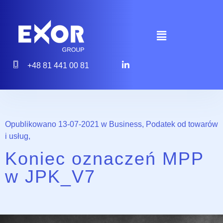
+48 81 441 00 81
Opublikowano 13-07-2021 w
Business
,
Podatek od towarów
i usług
,
Koniec oznaczeń MPP
w JPK_V7