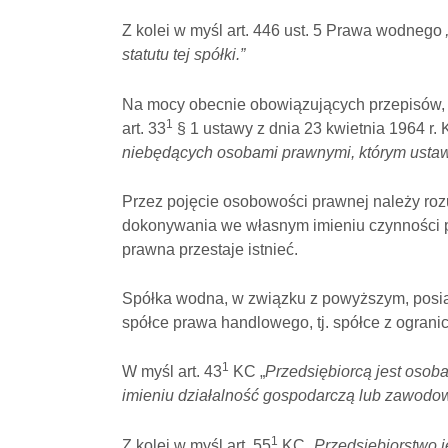
Z kolei w myśl art. 446 ust. 5 Prawa wodnego
statutu tej spółki.”
Na mocy obecnie obowiązujących przepisów, 
1
art. 33
§ 1 ustawy z dnia 23 kwietnia 1964 r. 
niebędących osobami prawnymi, którym ustaw
Przez pojęcie osobowości prawnej należy ro
dokonywania we własnym imieniu czynności 
prawna przestaje istnieć.
Spółka wodna, w związku z powyższym, posi
spółce prawa handlowego, tj. spółce z ogran
1
W myśl art. 43
KC „
Przedsiębiorcą jest osoba
imieniu działalność gospodarczą lub zawodo
1
Z kolei w myśl art. 55
KC „
Przedsiębiorstwo 