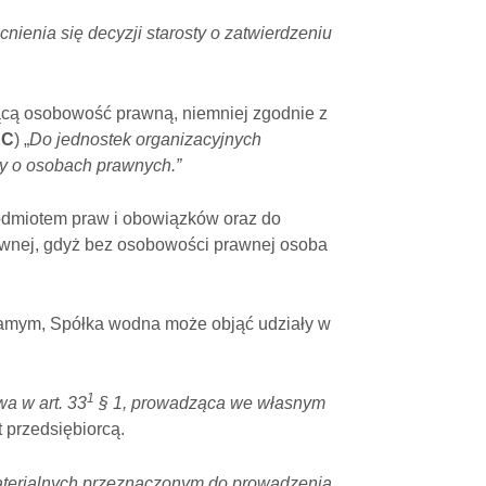
nia się decyzji starosty o zatwierdzeniu
ącą osobowość prawną, niemniej zgodnie z
KC
) „
Do jednostek organizacyjnych
sy o osobach prawnych.”
podmiotem praw i obowiązków oraz do
wnej, gdyż bez osobowości prawnej osoba
samym, Spółka wodna może objąć udziały w
1
wa w art. 33
§ 1, prowadząca we własnym
 przedsiębiorcą.
aterialnych przeznaczonym do prowadzenia