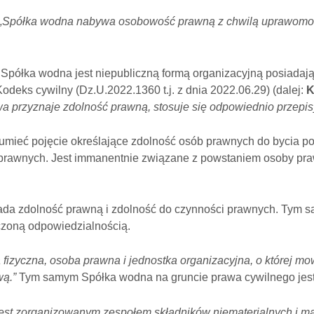
„Spółka wodna nabywa osobowość prawną z chwilą uprawomocnie
Spółka wodna jest niepubliczną formą organizacyjną posiadaj
Kodeks cywilny (Dz.U.2022.1360 t.j. z dnia 2022.06.29) (dalej:
a przyznaje zdolność prawną, stosuje się odpowiednio przepi
zumieć pojęcie określające zdolność osób prawnych do bycia 
prawnych. Jest immanentnie związane z powstaniem osoby pra
ada zdolność prawną i zdolność do czynności prawnych. Tym 
iczoną odpowiedzialnością.
 fizyczna, osoba prawna i jednostka organizacyjna, o której mo
wą.”
Tym samym Spółka wodna na gruncie prawa cywilnego jest
jest zorganizowanym zespołem składników niematerialnych i m