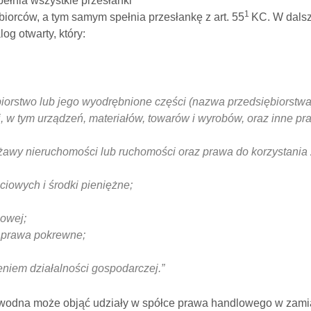
łnia wszystkie przesłanki
1
biorców, a tym samym spełnia przesłankę z art. 55
KC. W dalsz
og otwarty, który:
iorstwo lub jego wyodrębnione części (nazwa przedsiębiorstwa
 w tym urządzeń, materiałów, towarów i wyrobów, oraz inne p
żawy nieruchomości lub ruchomości oraz prawa do korzystania 
ciowych i środki pieniężne;
łowej;
 prawa pokrewne;
niem działalności gospodarczej.”
wodna może objąć udziały w spółce prawa handlowego w zamia