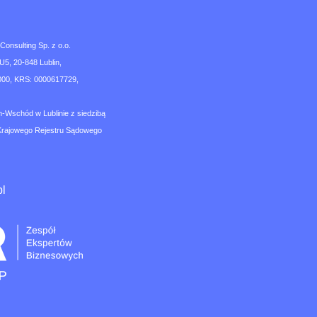
nsulting Sp. z o.o.
U5, 20-848 Lublin,
00, KRS: 0000617729,
n-Wschód w Lublinie z siedzibą
Krajowego Rejestru Sądowego
pl