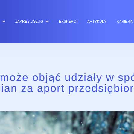
ZAKRES USŁUG
EKSPERCI
ARTYKUŁY
KARIERA
może objąć udziały w sp
an za aport przedsiębio