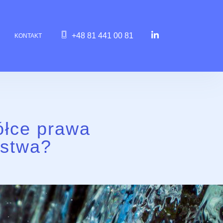
+48 81 441 00 81
KONTAKT
ółce prawa
rstwa?