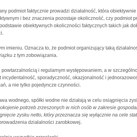
any podmiot faktycznie prowadzi działalność, która obiektywni
ektywnym i bez znaczenia pozostaje okoliczność, czy podmiot pr
 podstawie obiektywnych okoliczności faktycznych takich jak d
i.
m imieniu. Oznacza to, że podmiot organizujący taką działalnoś
iązku z tym zobowiązania.
 z powtarzalnością i regularnym występowaniem, a w szczególno
t incydentalność, sporadyczność, okazjonalność i jednorazowoś
łań, a nie tylko pojedyncze czynności.
rawa wodnego, spółki wodne nie działają w celu osiągnięcia zys
pokojenie potrzeb zrzeszonych w nich osób w zakresie gospo
nięcie zysku netto, który przeznacza się wyłącznie na cele sta
 prowadzenia działalności zarobkowej.