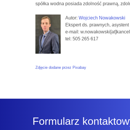
spółka wodna posiada zdolność prawną, zdoln
Autor:
Wojciech Nowakowski
Ekspert ds. prawnych, asysten
e-mail: w.nowakowski[at]kancel
tel: 505 265 617
Zdjęcie dodane przez Pixabay
Formularz kontaktow