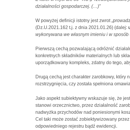
działalności gospodarczej. (…)”
W powyżej definicji istotny jest zwrot „prowa
(Dz.U.2021.162 t.j. z dnia 2021.01.26) (dalej:
wykonywana we własnym imieniu i w sposób c
Pierwszą cechą pozwalającą odróżnić działal
konkretnych składników materialnych lub skł
uporządkowany kompleks, zdatny do tego, aby
Drugą cechą jest charakter zarobkowy, który
rozstrzygnięcia, czy została spełniona omawi
Jako aspekt subiektywny wskazuje się, że jes
stanowi orzecznictwo, przez działalność zar
nadwyżka przychodów nad poniesionymi koszt
Cel taki może zostać zobiektywizowany przez
odpowiedniego rejestru bądź ewidencji.