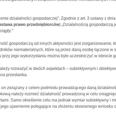
dzenie działalności gospodarczej”. Zgodnie z art. 3 ustawy z dn
ustawa prawo przedsiębiorców
)
„Działalnością gospodarczą j
iągły.”
ność gospodarczą od innych aktywności jest zorganizowanie, k
adników niematerialnych, które są przez daną osobę łączone w
 przy jego wykorzystaniu można było uczestniczyć w obrocie 
 należy rozważyć w dwóch aspektach – subiektywnym i obiektyw
ana przesłanka.
t on związany z celem podmiotu prowadzącego daną działalność,
obkową należy rozmieć działalność prowadzoną w celu osiągnię
ami. Samo określenie celu ma jednak wymiar subiektywny i mie
 jego ujawnienie polegające na złożeniu stosownego wniosku o