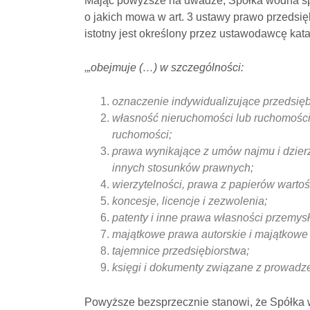
Mając powyższe na uwadze, Spółka wodna spe
o jakich mowa w art. 3 ustawy prawo przedsię
istotny jest określony przez ustawodawcę katal
,„obejmuje (…) w szczególności:
oznaczenie indywidualizujące przedsięb
własność nieruchomości lub ruchomości,
ruchomości;
prawa wynikające z umów najmu i dzier
innych stosunków prawnych;
wierzytelności, prawa z papierów wartoś
koncesje, licencje i zezwolenia;
patenty i inne prawa własności przemys
majątkowe prawa autorskie i majątkowe
tajemnice przedsiębiorstwa;
księgi i dokumenty związane z prowadze
Powyższe bezsprzecznie stanowi, że Spółka 